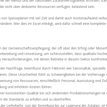
ik der Menüs und der saisonalen Zutatenverfügbarkeit erfordert stä
die nicht über dedizierte Ressourcen verfügen, belastend sein.
en von Speiseplänen mit viel Zeit und damit auch Kostenaufwand verb
rändern. Wer dies im Excel erledigt, wird dafür schnell eine komplette
r in der Gemeinschaftsverpflegung, der oft über den Erfolg oder Miss
orbereitung und Umsetzung, um sicherzustellen, dass qualitativ hochw
hen Herausforderungen, mit denen Betriebe in diesem Sektor konfrontier
 der Nachfrage, beeinflusst durch Faktoren wie Saisonalität, spezie
eren. Diese Unsicherheit führt zu Schwierigkeiten bei der Vorhersage
uweisung von Ressourcen, einschließlich Personal, Ausrüstung und Zut
dung und erhöhten Kosten führen.
ner konsistenten Qualität bei sich ändernden Produktionsmengen ist nic
ie Standards zu erfüllen und zu übertreffen.
der Lieferkette, von der Bestellung bis zur Lagerung der Zutaten, i