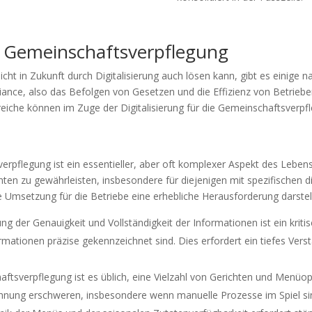
r Gemeinschaftsverpflegung
 in Zukunft durch Digitalisierung auch lösen kann, gibt es einige nah
nce, also das Befolgen von Gesetzen und die Effizienz von Betrieben
iche können im Zuge der Digitalisierung für die Gemeinschaftsverpfl
rpflegung ist ein essentieller, aber oft komplexer Aspekt des Lebens
ten zu gewährleisten, insbesondere für diejenigen mit spezifischen d
hre Umsetzung für die Betriebe eine erhebliche Herausforderung darstel
ng der Genauigkeit und Vollständigkeit der Informationen ist ein kriti
ormationen präzise gekennzeichnet sind. Dies erfordert ein tiefes V
aftsverpflegung ist es üblich, eine Vielzahl von Gerichten und Menüop
hnung erschweren, insbesondere wenn manuelle Prozesse im Spiel si