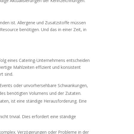
ndige Aktualisierungen der Kennzeichnungen.
unden ist. Allergene und Zusatzstoffe müssen
 Resource benötigen. Und das in einer Zeit, in
erfolg eines Catering-Unternehmens entscheiden
ertige Mahlzeiten effizient und konsistent
t sind.
lle Events oder unvorhersehbare Schwankungen,
 des benötigten Volumens und der Zutaten.
aten, ist eine ständige Herausforderung. Eine
ht trivial. Dies erfordert eine ständige
st komplex. Verzögerungen oder Probleme in der