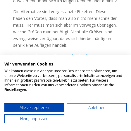
etwas mehr, lohnt sich im langen Rennen aber definitiv.
Die Alternative sind vorgestanzte Etiketten. Diese
haben den Vorteil, dass man also nicht mehr schneiden
muss. Hier muss man sich aber im Vorwege überlegen,
welche Größen man benötigt. Nicht alle Größen sind
zwangsweise verfügbar, da es sich hierbei häufig um
sehr kleine Auflagen handelt.
Wie genau du deinen
Etikettendrucker für
Lebensmitteletiketten einrichten
kannst, erfährst du in
Wir verwenden Cookies
diesem Artikel.
Wir können diese zur Analyse unserer Besucherdaten platzieren, um
unsere Webseite zu verbessern, personalisierte Inhalte anzuzeigen und
Außerdem gebe ich in folgendem Beitrag weitere
Ihnen ein großartiges Webseiten-Erlebnis zu bieten. Für weitere
Informationen zu den von uns verwendeten Cookies öffnen Sie die
Tipps,
wie man Lebensmittel Etiketten selber drucken
Einstellungen.
kann.
Alle akzeptieren
Ablehnen
Lebensmitteletiketten selber
Nein, anpassen
drucken