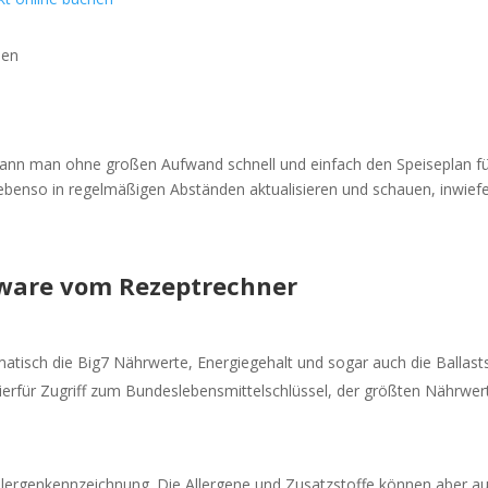
len
 kann man ohne großen Aufwand schnell und einfach den Speiseplan 
ebenso in regelmäßigen Abständen aktualisieren und schauen, inwiefe
ftware vom Rezeptrechner
tisch die Big7 Nährwerte, Energiegehalt und sogar auch die Ballastst
erfür Zugriff zum Bundeslebensmittelschlüssel, der größten Nährwer
lergenkennzeichnung. Die Allergene und Zusatzstoffe können aber auc