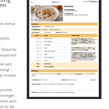
ann
ch einmal
welche
-
 Global für
espeichert.
ld wird
ezeigt –
ige Produkt
ünschte
tenmengen
siehe auch
sch für die