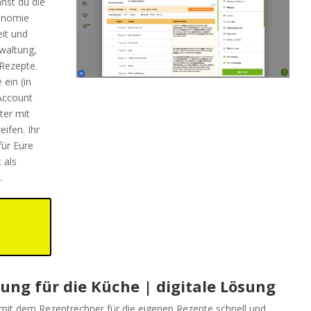
nst du die
onomie
eit und
waltung,
Rezepte.
 ein (in
Account
ter mit
ifen. Ihr
ür Eure
 als
.
ung für die Küche | digitale Lösung
 mit dem Rezeptrechner für die eigenen Rezepte schnell und