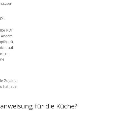
 nutzbar
Die
llte PDF
. Ändern
opfdruck
nicht auf
 einen
hne
lle Zugänge
o hat jeder
tsanweisung für die Küche?