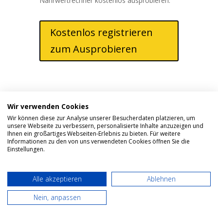
Nährwertrechner kostenlos ausprobieren.
Kostenlos registrieren
zum Ausprobieren
Nährwerttabelle zum
ausdrucken erstellen
Wir verwenden Cookies
Wir können diese zur Analyse unserer Besucherdaten platzieren, um
Um eine Tabelle mit Nährwertangaben zum
unsere Webseite zu verbessern, personalisierte Inhalte anzuzeigen und
ausdrucken zu erstellen, nutzt man am
Ihnen ein großartiges Webseiten-Erlebnis zu bieten. Für weitere
Informationen zu den von uns verwendeten Cookies öffnen Sie die
besten den Etiketten Generator. Damit kann
Einstellungen.
man sowohl Nährwerttabellen aber auch
vollständige Lebensmitteletiketten zum
ausdrucken als PNG, JPG oder PDF
Alle akzeptieren
Ablehnen
erstellen. Die Dateien kann man dann mit
Nein, anpassen
einem
Etikettendrucker
ausdrucken (siehe
auch
Lebensmittel Etiketten Vorlagen
). Viele