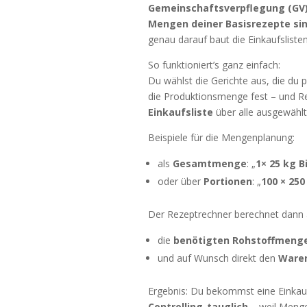
Gemeinschaftsverpflegung (GV
Mengen deiner Basisrezepte sin
genau darauf baut die Einkaufsliste
So funktioniert’s ganz einfach:
Du wählst die Gerichte aus, die du p
die Produktionsmenge fest – und Re
Einkaufsliste
über alle ausgewähl
Beispiele für die Mengenplanung:
als
Gesamtmenge
: „
1× 25 kg B
oder über
Portionen
: „
100 × 250
Der Rezeptrechner berechnet dann 
die
benötigten Rohstoffmeng
und auf Wunsch direkt den
Waren
Ergebnis: Du bekommst eine Einkaufs
Controlling-tauglich
– weil Menge