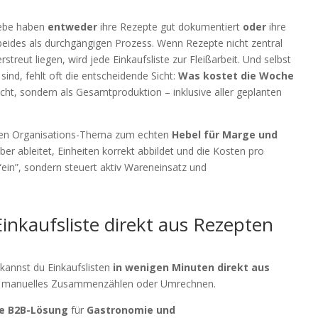
riebe haben
entweder
ihre Rezepte gut dokumentiert
oder
ihre
 beides als durchgängigen Prozess. Wenn Rezepte nicht zentral
streut liegen, wird jede Einkaufsliste zur Fleißarbeit. Und selbst
ind, fehlt oft die entscheidende Sicht:
Was kostet die Woche
cht, sondern als Gesamtproduktion – inklusive aller geplanten
inen Organisations-Thema zum echten
Hebel für Marge und
r ableitet, Einheiten korrekt abbildet und die Kosten pro
 “ein”, sondern steuert aktiv Wareneinsatz und
inkaufsliste direkt aus Rezepten
kannst du Einkaufslisten
in wenigen Minuten direkt aus
e manuelles Zusammenzählen oder Umrechnen.
e B2B-Lösung
für
Gastronomie und