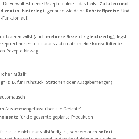
)
. Du verwaltest deine Rezepte online – das heißt:
Zutaten und
d zentral hinterlegt
, genauso wie deine
Rohstoffpreise
. Und
n-Funktion auf.
roduzieren willst (auch
mehrere Rezepte gleichzeitig
), legst
zeptrechner erstellt daraus automatisch eine
konsolidierte
ten Rezepte hinweg.
ircher Müsli
“
 g
“ (z. B. für Frühstück, Stationen oder Ausgabemengen)
automatisch:
en
(zusammengefasst über alle Gerichte)
einsatz
für die gesamte geplante Produktion
liste, die nicht nur vollständig ist, sondern auch
sofort
n und Kosten transparent und nachvollziehbar aus deinen