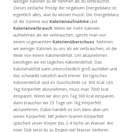
weniger Kalorien zu dir nehmen als du verbrauchst.
Dieses einfache Prinzip der negativen Energiebilanz ist
eigentlich alles, was du wissen musst. Die Energiebilanz
ist die Summe aus
Kalorienaufnahme
und
Kalorienverbrauch
. Wenn wir mehr Kalorien
aufnehmen als wir verbrauchen, spricht man von
einem sogenannten
Kalorienüberschuss
. Nehmen
wir weniger Kalorien zu uns als wir verbrauchen, ist die
Rede von einem Kaloriendefizit. Um abzunehmen
benötigen wir ein tägliches Kaloriendefizit. Das
Kaloriendefizit kann unterschiedlich groß ausfallen und
das schwankt natürlich auch immer. Ein typisches
Kaloriendefizit sind im Durchschnitt ca. 300 Kcal. Um
1kg Körperfett abzunehmen, muss man 7000 kcal
einsparen. Wenn wir also pro Tag 300 kcal einsparen,
dann brauchen wir 23 Tage um 1kg Körperfett
abzunehmen. Dabei handelt es sich dann aber um
reines Körperfett. Mit jedem Gramm Körperfett
speichert unser Körper das 2-4 fache an Wasser. Bei
einer Diät wirst du zu Beginn viel Wasser Verlieren