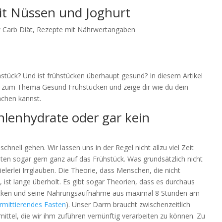
it Nüssen und Joghurt
 Carb Diät
,
Rezepte mit Nährwertangaben
hstück? Und ist frühstücken überhaupt gesund? In diesem Artikel
n zum Thema Gesund Frühstücken und zeige dir wie du dein
chen kannst.
lenhydrate oder gar kein
nell gehen. Wir lassen uns in der Regel nicht allzu viel Zeit
chten sogar gern ganz auf das Frühstück. Was grundsätzlich nicht
ielerlei Irrglauben. Die Theorie, dass Menschen, die nicht
d, ist lange überholt. Es gibt sogar Theorien, dass es durchaus
tücken und seine Nahrungsaufnahme aus maximal 8 Stunden am
ermittierendes Fasten
). Unser Darm braucht zwischenzeitlich
ttel, die wir ihm zuführen vernünftig verarbeiten zu können. Zu