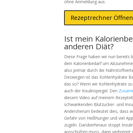
ohne Anmeldung aus.
Rezeptrechner Öffnen
Ist mein Kalorienbe
anderen Diät?
Diese Frage haben wir nun bereits 
dein Kalorienbedarf um Abzunehmen b
also primär durch die Nährstoffvert
Deswegen ist das Kohlenhydrate Be
das so? Wenn wir Kohlenhydrate zu 
auch der Insulinspiegel. Den
Zusamm
diesem Video auf meinem Rezeptebl
schwankenden Blutzucker- und Ins
Andersherum bedeutet dies, dass we
Gefahr von Heißhunger und viel Appe
zügeln. Darüberhinaus stoppt Insuli
ausschütten muss, dann verbrennt 