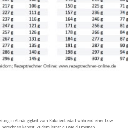
teilung in Abhängigkeit vom Kalorienbedarf während einer Low
es berechnen kannst. Zudem lernst du wie du meinen