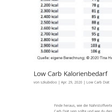
Low Carb Kalorienbedarf
von
szkubidoo
|
Apr. 29, 2020
|
Low Carb Diät
Finde heraus, wie die Nährstoffver
Carb Diät sein sollte und wie du di