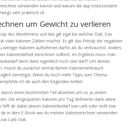
enrechner verwenden kannst und warum die App insbesondere
wegs sehr praktisch ist.
echnen um Gewicht zu verlieren
inzip des Abnehmens und das gilt egal bei welcher Diät. Das
at oder Kalorien Zählen machst. Es gilt das Prinzip der negativen
u weniger Kalorien aufnehmen darfst als du verbrauchst. Anders
ches Kaloriendefizit berechnen solltest. Im Ergebnis muss man
rienbedarf denn dann eigentlich noch sein darf? Um deinen
ln, musst du zunächst einmal deinen Kalorienverbrauch
u täglich benötigst. Wenn du noch mehr Tipps zum Thema
mpfehle ich dir auch den folgenden Artikel.
nn davon einen bestimmten Teil abziehen um so zu einem
en. Die eingesparten Kalorien pro Tag definieren dann deine
ilft dir dabei deinen Kalorienbedarf low carb oder nicht low
h dir in dem E-Book wie du meinen Kalorienrechner verwenden
 Low Carb Diät.