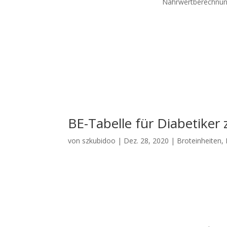
Nährwertberechnu
BE-Tabelle für Diabetike
von
szkubidoo
|
Dez. 28, 2020
|
Broteinheiten
,