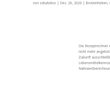
von
szkubidoo
|
Dez. 26, 2020
|
Broteinheiten
,
Die Rezeptrechner A
nicht mehr angebote
Zukunft ausschließl
Lebensmittelkennz
Nährwertberechnu