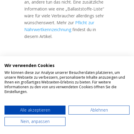
an, andere tun das nicht. Eine zusätzliche
Information wie eine „Ballaststoffe-Liste“
wäre für viele Verbraucher allerdings sehr
wünschenswert. Mehr zur
Pflicht zur
Nährwertkennzeichnung
findest du in
diesem Artikel.
Nährwerttabelle Erstellen
Wir verwenden Cookies
Nutze den Rezeptrechner Online um die
Nährwerte für deine Mahlzeiten und
Wir können diese zur Analyse unserer Besucherdaten platzieren, um
unsere Webseite zu verbessern, personalisierte Inhalte anzuzeigen und
Rezepte zu berechnen je 100g, je Portion
Ihnen ein großartiges Webseiten-Erlebnis zu bieten. Für weitere
und je Rezept. Mit der GRATIS Version
Informationen zu den von uns verwendeten Cookies öffnen Sie die
Einstellungen.
kannst du die Makronährstoffe
(Kohlenhydrate, Eiweiß und Fett) ermitteln.
Mit dem
Rezeptrechner PRO
Zugang kannst
Alle akzeptieren
Ablehnen
du auch die Nährwertberechnung der Big 7
Nährwerte und der Ballaststoffe
Nein, anpassen
vornehmen. Probier diesen einfachen