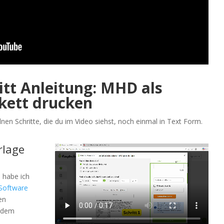
ritt Anleitung: MHD als
ikett drucken
lnen Schritte, die du im Video siehst, noch einmal in Text Form.
rlage
 habe ich
Software
en
t dem