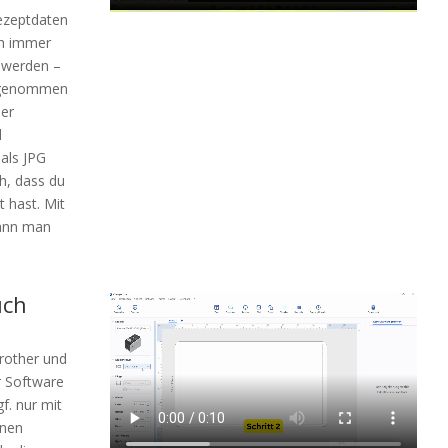
Rezeptdaten
ch immer
 werden –
rgenommen
er
d
als JPG
ch, dass du
t hast. Mit
kann man
uch
rother und
or Software
f. nur mit
inen