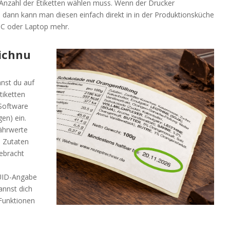
 Anzahl der Etiketten wählen muss. Wenn der Drucker
 dann kann man diesen einfach direkt in in der Produktionsküche
 PC oder Laptop mehr.
ichnu
nst du auf
tiketten
 Software
en) ein.
ährwerte
e Zutaten
gebracht
QUID-Angabe
annst dich
Funktionen