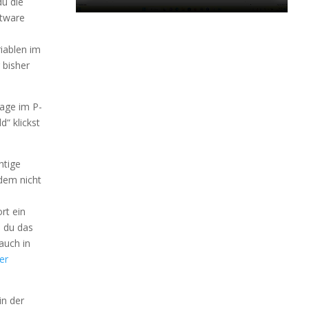
u die
ftware
iablen im
 bisher
lage im P-
“ klickst
htige
dem nicht
rt ein
 du das
auch in
er
in der